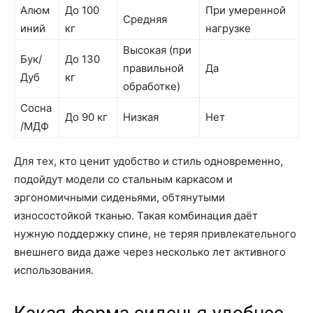
Алюм
До 100
При умеренной
Средняя
иний
кг
нагрузке
Высокая (при
Бук/
До 130
правильной
Да
Дуб
кг
обработке)
Сосна
До 90 кг
Низкая
Нет
/МДФ
Для тех, кто ценит удобство и стиль одновременно,
подойдут модели со стальным каркасом и
эргономичными сиденьями, обтянутыми
износостойкой тканью. Такая комбинация даёт
нужную поддержку спине, не теряя привлекательного
внешнего вида даже через несколько лет активного
использования.