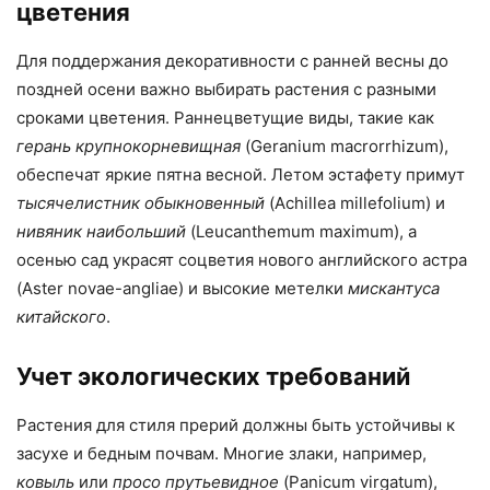
цветения
Для поддержания декоративности с ранней весны до
поздней осени важно выбирать растения с разными
сроками цветения. Раннецветущие виды, такие как
герань крупнокорневищная
(Geranium macrorrhizum),
обеспечат яркие пятна весной. Летом эстафету примут
тысячелистник обыкновенный
(Achillea millefolium) и
нивяник наибольший
(Leucanthemum maximum), а
осенью сад украсят соцветия нового английского астра
(Aster novae-angliae) и высокие метелки
мискантуса
китайского
.
Учет экологических требований
Растения для стиля прерий должны быть устойчивы к
засухе и бедным почвам. Многие злаки, например,
ковыль
или
просо прутьевидное
(Panicum virgatum),