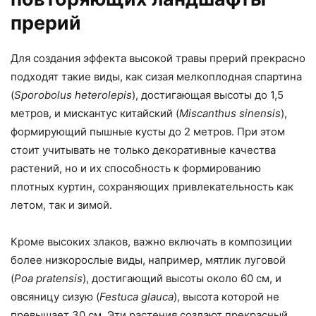
прерий
Для создания эффекта высокой травы прерий прекрасно
подходят такие виды, как сизая мелкоплодная спартина
(
Sporobolus heterolepis
), достигающая высоты до 1,5
метров, и мискантус китайский (
Miscanthus sinensis
),
формирующий пышные кусты до 2 метров. При этом
стоит учитывать не только декоративные качества
растений, но и их способность к формированию
плотных куртин, сохраняющих привлекательность как
летом, так и зимой.
Кроме высоких злаков, важно включать в композиции
более низкорослые виды, например, мятлик луговой
(
Poa pratensis
), достигающий высоты около 60 см, и
овсяницу сизую (
Festuca glauca
), высота которой не
превышает 30 см. Эти растения создают прекрасный