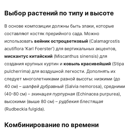
Выбор растений по типу и высоте
В основе композиции должны быть злаки, которые
составляют костяк прерийного сада. Можно
использовать
вейник остроцветковый
(Calamagrostis
acutiflora ‘Karl Foerster’) для вертикальных акцентов,
мискантус китайский
(Miscanthus sinensis) для
создания крупных куртин и
ковыль красивейший
(Stipa
pulcherrima) для воздушной легкости. Дополнять их
следует многолетниками разной высоты: низкими (до
40 см) –
шалфей дубравный
(Salvia nemorosa), средними
(40-80 см) –
эхинацея пурпурная
(Echinacea purpurea),
высокими (выше 80 см) –
рудбекия блестящая
(Rudbeckia fulgida).
Комбинирование по времени