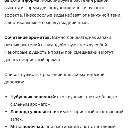
Высота и форма:
Комбинируйте растения разной
высоты и формы для получения многоярусного
эффекта. Низкорослые виды избавят от ненужной тени,
а вертикальные – создадут задний план.
Сочетание ароматов:
Важно понимать, как запахи
разных растений взаимодействуют между собой.
Некоторые душистые травы при смешивании могут
давать неприятный аромат.
Список душистых растений для ароматической
дорожки:
Чубушник венечный:
его крупные цветы обладают
сильным ароматом.
Лаванда узколистная:
имеет приятный освежающий
запах.
Мята перечная:
при растирании дает отчетливый