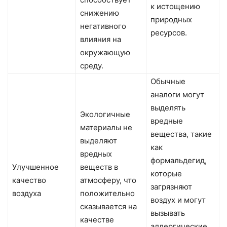
к истощению
снижению
природных
негативного
ресурсов.
влияния на
окружающую
среду.
Обычные
аналоги могут
выделять
Экологичные
вредные
материалы не
вещества, такие
выделяют
как
вредных
формальдегид,
Улучшенное
веществ в
которые
качество
атмосферу, что
загрязняют
воздуха
положительно
воздух и могут
сказывается на
вызывать
качестве
аллергические