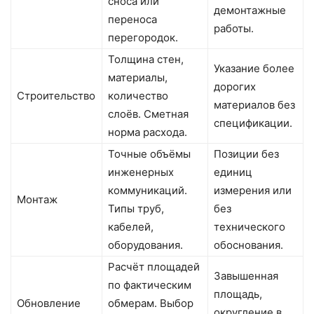
сноса или
демонтажные
переноса
работы.
перегородок.
Толщина стен,
Указание более
материалы,
дорогих
Строительство
количество
материалов без
слоёв. Сметная
спецификации.
норма расхода.
Точные объёмы
Позиции без
инженерных
единиц
коммуникаций.
измерения или
Монтаж
Типы труб,
без
кабелей,
технического
оборудования.
обоснования.
Расчёт площадей
Завышенная
по фактическим
площадь,
Обновление
обмерам. Выбор
округление в