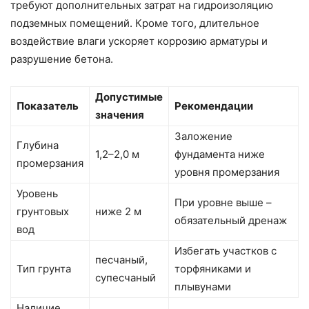
требуют дополнительных затрат на гидроизоляцию
подземных помещений. Кроме того, длительное
воздействие влаги ускоряет коррозию арматуры и
разрушение бетона.
Допустимые
Показатель
Рекомендации
значения
Заложение
Глубина
1,2–2,0 м
фундамента ниже
промерзания
уровня промерзания
Уровень
При уровне выше –
грунтовых
ниже 2 м
обязательный дренаж
вод
Избегать участков с
песчаный,
Тип грунта
торфяниками и
супесчаный
плывунами
Наличие