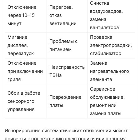
Очистка
Отключение
Перегрев,
воздуховодов,
через 10–15
отказ
замена
минут
вентиляции
вентилятора
Мигание
Проверка
Проблемы с
дисплея,
электропроводки,
питанием
перезапуск
стабилизатор
Отключение
Замена
Неисправность
при включении
нагревательного
ТЭНа
гриля
элемента
Сервисное
Сбои в работе
Повреждение
обслуживание,
сенсорного
платы
ремонт или
управления
замена платы
Игнорирование систематических отключений может
привести к повреждению электроники или полному