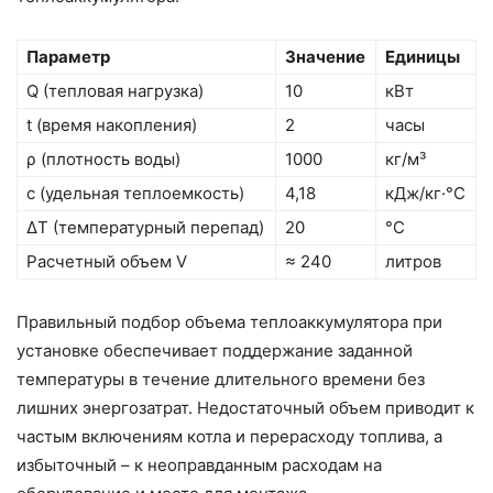
Параметр
Значение
Единицы
Q (тепловая нагрузка)
10
кВт
t (время накопления)
2
часы
ρ (плотность воды)
1000
кг/м³
c (удельная теплоемкость)
4,18
кДж/кг·°C
ΔT (температурный перепад)
20
°C
Расчетный объем V
≈ 240
литров
Правильный подбор объема теплоаккумулятора при
установке обеспечивает поддержание заданной
температуры в течение длительного времени без
лишних энергозатрат. Недостаточный объем приводит к
частым включениям котла и перерасходу топлива, а
избыточный – к неоправданным расходам на