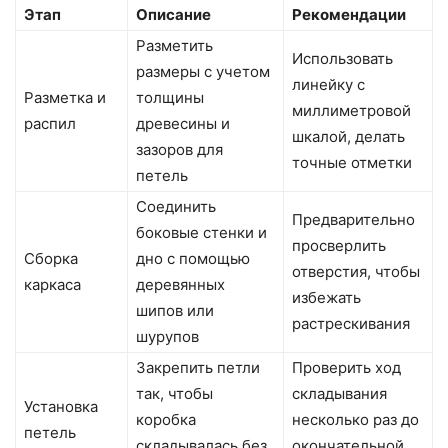
Этап
Описание
Рекомендации
Разметить
Использовать
размеры с учетом
линейку с
Разметка и
толщины
миллиметровой
распил
древесины и
шкалой, делать
зазоров для
точные отметки
петель
Соединить
Предварительно
боковые стенки и
просверлить
Сборка
дно с помощью
отверстия, чтобы
каркаса
деревянных
избежать
шипов или
растрескивания
шурупов
Закрепить петли
Проверить ход
так, чтобы
складывания
Установка
коробка
несколько раз до
петель
складывалась без
окончательной