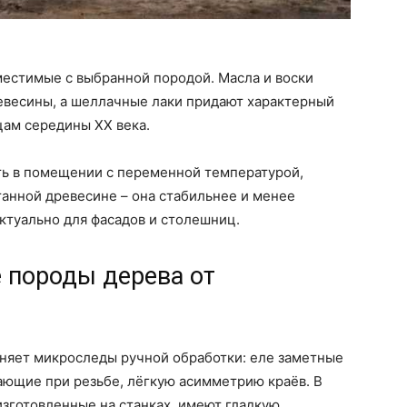
местимые с выбранной породой. Масла и воски
евесины, а шеллачные лаки придают характерный
цам середины XX века.
ть в помещении с переменной температурой,
анной древесине – она стабильнее и менее
ктуально для фасадов и столешниц.
 породы дерева от
няет микроследы ручной обработки: еле заметные
кающие при резьбе, лёгкую асимметрию краёв. В
изготовленные на станках, имеют гладкую,