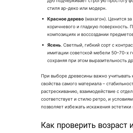
дуб подчёркивает строгую простоту ф
стиля ар-деко или модерн.
Красное дерево
(махагон). Ценится з
коричневого и гладкую поверхность. 
композициях и воссоздании предметов 
Ясень
. Светлый, гибкий сорт с контр
имитации советской мебели 50–70-х г
сохраняя при этом выразительность д
При выборе древесины важно учитывать н
свойства самого материала – стабильнос
растрескиванию, взаимодействие с отдел
соответствует и стилю ретро, и условия
позволяет избежать искажения эстетики 
Как проверить возраст