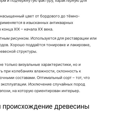
орм и подчёркнутую фактуру, характерную для
а насыщенный цвет от бордового до тёмно-
Применяется в изысканных антикварных
конца XIX – начала XX века.
астным рисунком. Используется для реставрации или
одов. Хорошо поддаётся тонировке и лакировке,
ревесной структуры.
е только визуальные характеристики, но и
ть при колебаниях влажности, склонность к
очными составами. Оптимальный сорт – тот, что
м эксплуатации. Исключение случайных пород
эпохи, на которую ориентирован интерьер.
 и происхождение древесины