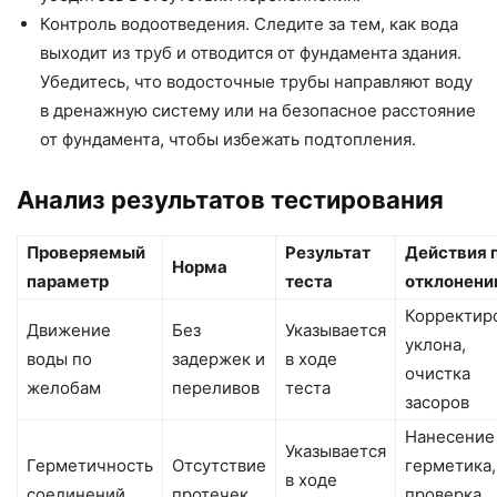
Контроль водоотведения. Следите за тем, как вода
выходит из труб и отводится от фундамента здания.
Убедитесь, что водосточные трубы направляют воду
в дренажную систему или на безопасное расстояние
от фундамента, чтобы избежать подтопления.
Анализ результатов тестирования
Проверяемый
Результат
Действия 
Норма
параметр
теста
отклонени
Корректир
Движение
Без
Указывается
уклона,
воды по
задержек и
в ходе
очистка
желобам
переливов
теста
засоров
Нанесение
Указывается
Герметичность
Отсутствие
герметика,
в ходе
соединений
протечек
проверка