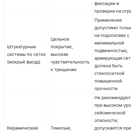
фиксации и
проверки на отр
Применение
допустимо толь
на подосновах с
Цельное
минимальной
Штукатурные
покрытие,
подвижностью,
системы по сетке
высокая
армирующая сет
(мокрый фасад)
чувствительность
должна быть
к трещинам
стеклосеткой
повышенной
прочности
Не рекомендуют
при высоком ур
сейсмической
опасности;
Керамические
Тяжелые,
допускаются при