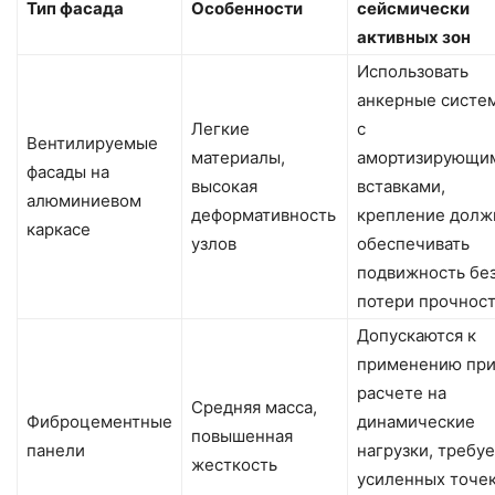
Тип фасада
Особенности
сейсмически
активных зон
Использовать
анкерные систе
Легкие
с
Вентилируемые
материалы,
амортизирующи
фасады на
высокая
вставками,
алюминиевом
деформативность
крепление долж
каркасе
узлов
обеспечивать
подвижность бе
потери прочнос
Допускаются к
применению пр
расчете на
Средняя масса,
Фиброцементные
динамические
повышенная
панели
нагрузки, требу
жесткость
усиленных точе