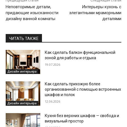
Предыдущая статья
Следующая статья
Неповторимые детали,
Интерьеры кухонь с
придающие изысканности
элегантными мраморными
дизайну ванной комнаты
деталями
ЧИТАТЬ ТАКЖЕ
Как сделать балкон функциональной
зоной для работы и отдыха
19.07.2026
Дизайн интерьера
Как сделать прихожую более
организованной с помощью встроенных
шкафов и полок
12.06.2026
Дизайн интерьера
Кухня без верхних шкафов — свобода и
визуальный простор